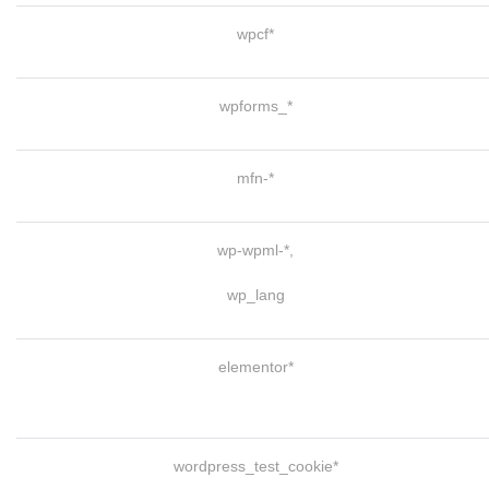
wpcf*
wpforms_*
mfn-*
wp-wpml-*,
wp_lang
elementor*
wordpress_test_cookie*