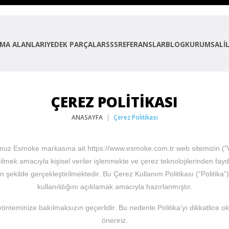
MA ALANLARI
YEDEK PARÇALAR
SSS
REFERANSLAR
BLOG
KURUMSAL
İ
ÇEREZ POLITIKASI
ANASAYFA
Çerez Politikası
ğumuz Esmoke markasına ait https://www.esmoke.com.tr web sitemizin ("We
mek amacıyla kişisel veriler işlenmekte ve çerez teknolojilerinden fayda
kilde gerçekleştirilmektedir. Bu Çerez Kullanım Politikası (“Politika”),
kullanıldığını açıklamak amacıyla hazırlanmıştır.
yönteminize bakılmaksızın geçerlidir. Bu nedenle Politika’yı dikkatlice
öneririz.