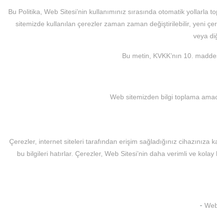
Bu Politika, Web Sitesi’nin kullanımınız sırasında otomatik yollarla to
sitemizde kullanılan çerezler zaman zaman değiştirilebilir, yeni çe
veya di
Bu metin, KVKK’nın 10. maddes
Web sitemizden bilgi toplama amacı
Çerezler, internet siteleri tarafından erişim sağladığınız cihazınıza k
bu bilgileri hatırlar. Çerezler, Web Sitesi’nin daha verimli ve kol
-
Web 