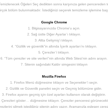
emizlenecek Öğeleri Seç dedikten sonra karşınıza gelen pencereden te
irçok bölüm bulunmaktadır. İstediğinizi seçerek temizleme işlemine başla
Google Chrome
1. Bilgisayarınızda Chrome’u açın.
2. Sağ üstte Diğer Ayarlar’ı tıklayın.
3. Altta Gelişmiş’i tıklayın.
4. “Gizlilik ve güvenlik”in altında İçerik ayarları’nı tıklayın.
5. Çerezler’i tıklayın.
6. “Tüm çerezler ve site verileri”nin altında Web Sitesi’nin adını arayın.
7. Sitenin sağındaki Kaldır simgesini tıklayın
Mozilla Firefox
1. Firefox Menü düğmesine tıklayın ve Seçenekler’i seçin.
2. Gizlilik ve Güvenlik panelini seçin ve Geçmiş bölümüne gidin.
3. Firefox ayarını geçmiş için özel ayarları kullansın olarak değiştirin.
. Çerezleri göster… düğmesine tıklayın. Çerezler penceresi görünecekti
rezlerini silmek istediğiniz sitenin adını yazın. Aramanızla eşleşen çerez