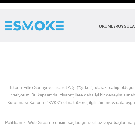
ÜRÜNLER
UYGULA
Ekonn Filtre Sanayi ve Ticaret A.Ş. (“Şirket”) olarak, sahip oldu
veriyoruz. Bu kapsamda, ziyaretçilere daha iyi bir deneyim sunabil
Korunması Kanunu (“KVKK”) olmak üzere, ilgili tüm mevzuata uygun şe
Politikamız, Web Sitesi’ne erişim sağladığınız cihaz veya bağlanma 