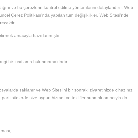
ıldığını ve bu çerezlerin kontrol edilme yöntemlerini detaylandırır. Web
üncel Çerez Politikası'nda yapılan tüm değişiklikler, Web Sitesi’nde
ecektir.
irmek amacıyla hazırlanmıştır.
angi bir kısıtlama bulunmamaktadır.
dosyalarda saklanır ve Web Sitesi’ni bir sonraki ziyaretinizde cihazınız
cü parti sitelerde size uygun hizmet ve teklifler sunmak amacıyla da
anması,