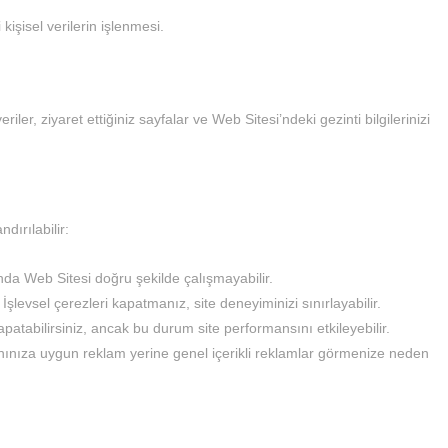
işisel verilerin işlenmesi.
iler, ziyaret ettiğiniz sayfalar ve Web Sitesi’ndeki gezinti bilgilerinizi
dırılabilir:
nda Web Sitesi doğru şekilde çalışmayabilir.
. İşlevsel çerezleri kapatmanız, site deneyiminizi sınırlayabilir.
apatabilirsiniz, ancak bu durum site performansını etkileyebilir.
lanınıza uygun reklam yerine genel içerikli reklamlar görmenize neden