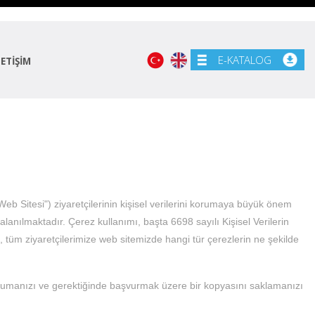
E-KATALOG
LETİŞİM
b Sitesi") ziyaretçilerinin kişisel verilerini korumaya büyük önem
lanılmaktadır. Çerez kullanımı, başta 6698 sayılı Kişisel Verilerin
 tüm ziyaretçilerimize web sitemizde hangi tür çerezlerin ne şekilde
 okumanızı ve gerektiğinde başvurmak üzere bir kopyasını saklamanızı