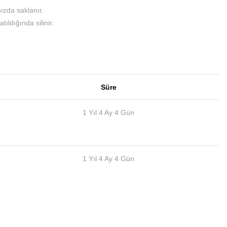
nızda saklanır.
ıldığında silinir.
Süre
1 Yıl 4 Ay 4 Gün
1 Yıl 4 Ay 4 Gün