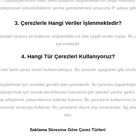
-
Ziyaretçilerimizin Web Sitesi kullanım alışkanlıklarının tespit edilmesi,
zleşmesel yükümlülüklerin yerine getirilebilmesi amacıyla IP adresi gibi k
3. Çerezlerle Hangi Veriler İşlenmektedir?
daki tarama ve kullanım alışkanlıklarına dair çeşitli veriler toplar. Bu ver
içermektedir.
4. Hangi Tür Çerezleri Kullanıyoruz?
nde farklı çerez türleri kullanmaktayız. Bu çerezler aşağıdaki gibi sınıflan
ışabilmesi için mutlaka gerekli olan çerezlerdir. Bu çerezler kapatıldığı
laştırmak için önceki tercihlerinizi hatırlama gibi işlevleri yerine getirir
ip iyileştirme çalışmalarına katkıda bulunur. Bu çerezlerin kullanımını k
sunmak amacıyla kullanılır. Bu çerezlerin devre dışı bırakılması, ilgi a
olur.
Saklama Süresine Göre Çerez Türleri: