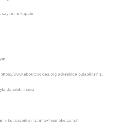
 sayfasını kapatın
yın.
 https://www.aboutcookies.org adresinde bulabilirsiniz.
la da silebilirsiniz.
 birini kullanabilirsiniz: info@esmoke.com.tr