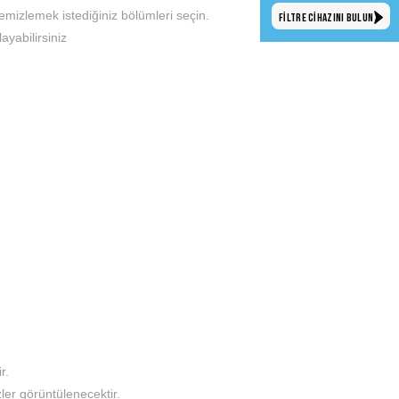
mizlemek istediğiniz bölümleri seçin.
FİLTRE CİHAZINI BULUN
yabilirsiniz
r.
ler görüntülenecektir.