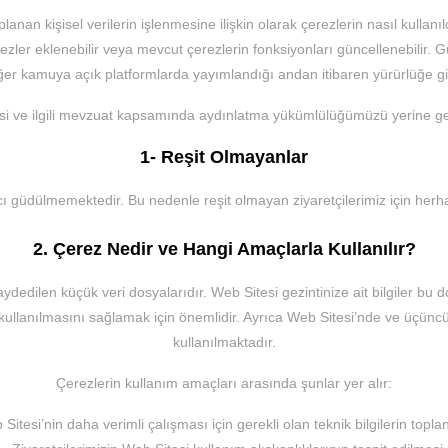
planan kişisel verilerin işlenmesine ilişkin olarak çerezlerin nasıl kullan
rezler eklenebilir veya mevcut çerezlerin fonksiyonları güncellenebilir. G
ğer kamuya açık platformlarda yayımlandığı andan itibaren yürürlüğe gir
i ve ilgili mevzuat kapsamında aydınlatma yükümlülüğümüzü yerine get
1- Reşit Olmayanlar
 güdülmemektedir. Bu nedenle reşit olmayan ziyaretçilerimiz için herh
2. Çerez Nedir ve Hangi Amaçlarla Kullanılır?
aydedilen küçük veri dosyalarıdır. Web Sitesi gezintinize ait bilgiler bu 
ay kullanılmasını sağlamak için önemlidir. Ayrıca Web Sitesi’nde ve üçün
kullanılmaktadır.
Çerezlerin kullanım amaçları arasında şunlar yer alır:
Sitesi’nin daha verimli çalışması için gerekli olan teknik bilgilerin topl