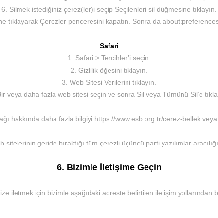
6. Silmek istediğiniz çerez(ler)i seçip Seçilenleri sil düğmesine tıklayın.
e tıklayarak Çerezler penceresini kapatın. Sonra da about:preferences
Safari
1. Safari > Tercihler’i seçin.
2. Gizlilik öğesini tıklayın.
3. Web Sitesi Verilerini tıklayın.
Bir veya daha fazla web sitesi seçin ve sonra Sil veya Tümünü Sil’e tıkla
ağı hakkında daha fazla bilgiyi https://www.esb.org.tr/cerez-bellek veya
b sitelerinin geride bıraktığı tüm çerezli üçüncü parti yazılımlar aracılığıy
6. Bizimle İletişime Geçin
i bize iletmek için bizimle aşağıdaki adreste belirtilen iletişim yollarından