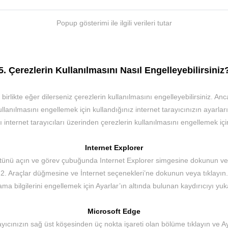
Popup gösterimi ile ilgili verileri tutar
5. Çerezlerin Kullanılmasını Nasıl Engelleyebilirsiniz
birlikte eğer dilerseniz çerezlerin kullanılmasını engelleyebilirsiniz. A
lanılmasını engellemek için kullandığınız internet tarayıcınızın ayarları
ı internet tarayıcıları üzerinden çerezlerin kullanılmasını engellemek için
Internet Explorer
ünü açın ve görev çubuğunda Internet Explorer simgesine dokunun vey
2. Araçlar düğmesine ve İnternet seçenekleri’ne dokunun veya tıklayın.
ma bilgilerini engellemek için Ayarlar’ın altında bulunan kaydırıcıyı 
Microsoft Edge
ayıcınızın sağ üst köşesinden üç nokta işareti olan bölüme tıklayın ve A