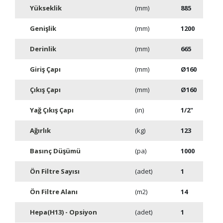
Yükseklik
(mm)
885
Genişlik
(mm)
1200
Derinlik
(mm)
665
Giriş Çapı
(mm)
Ø160
Çıkış Çapı
(mm)
Ø160
Yağ Çıkış Çapı
(in)
1/2"
Ağırlık
(kg)
123
Basınç Düşümü
(pa)
1000
Ön Filtre Sayısı
(adet)
1
Ön Filtre Alanı
(m2)
14
Hepa(H13) - Opsiyon
(adet)
1