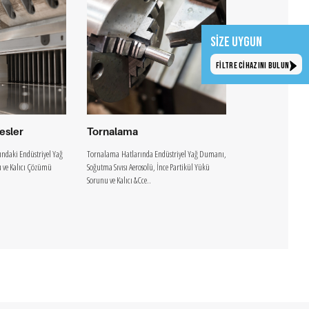
SİZE UYGUN
FİLTRE CİHAZINI BULUN
esler
Tornalama
Frezeleme
rındaki Endüstriyel Yağ
Tornalama Hatlarında Endüstriyel Yağ Dumanı,
Frezeleme Hatlarında
 ve Kalıcı Çözümü
Soğutma Sıvısı Aerosolü, İnce Partikül Yükü
Sorunu ve Teknik Çö
Sorunu ve Kalıcı &Cce..
operasyonları; ..