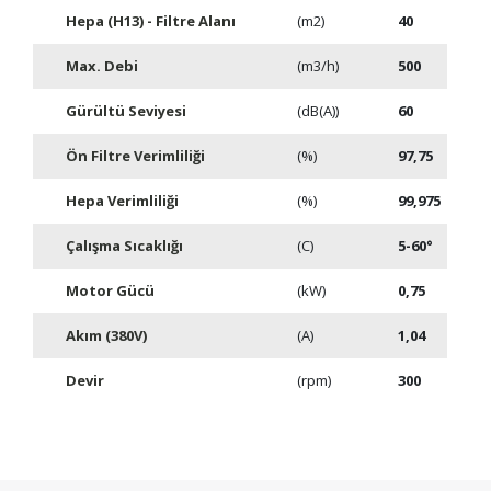
Hepa (H13) - Filtre Alanı
(m2)
40
Max. Debi
(m3/h)
500
Gürültü Seviyesi
(dB(A))
60
Ön Filtre Verimliliği
(%)
97,75
Hepa Verimliliği
(%)
99,975
RAM Bacası
Talaşlı İmalat
 Yağ
RAM Bacası Uygulamalarında Yağ Dumanı,
Talaşlı İmalat Hatlarındaki E
Çalışma Sıcaklığı
(C)
5-60°
ve Kalıcı
VOC Emisyon Sorunu ve Çözümü RAM bacaları;
Dumanı Sorunu ve Kalıcı Çöz
er..
tekstil terbiye tesislerinde..
hatlarında CNC işlem..
Motor Gücü
(kW)
0,75
Akım (380V)
(A)
1,04
Devir
(rpm)
300