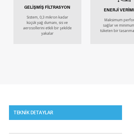
GELİŞMİŞ FİLTRASYON
ENERJİ VERİML
Sistem, 0,3 mikron kadar
Maksimum perfo
küçük yağ dumanı, sis ve
sağlar ve minimum
aerosollerini etkili bir şekilde
tüketen bir tasarıma
yakalar
TEKNIK DETAYLAR