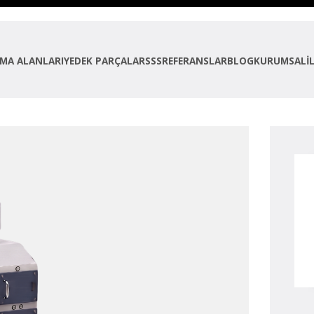
MA ALANLARI
YEDEK PARÇALAR
SSS
REFERANSLAR
BLOG
KURUMSAL
İ