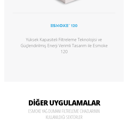
Yüksek Kapasiteli Filtreleme Teknolojisi ve
Güçlendirilmiş Enerji Verimli Tasarım ile Esmoke
120
DİĞER UYGULAMALAR
ESMOKE YAĞ DUMANI FİLTRELEME CİHAZLARININ
KULLANILDIĞI SEKTÖRLER