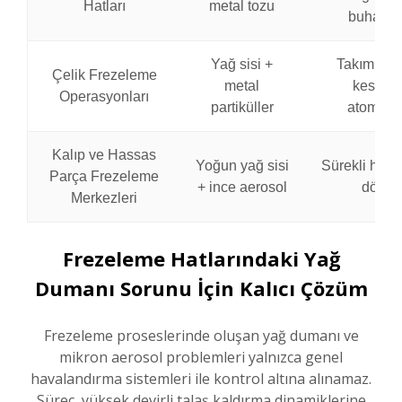
Hatları
metal tozu
buharla
Yağ sisi +
Takım aşı
Çelik Frezeleme
metal
kesme s
Operasyonları
partiküller
atomiza
Kalıp ve Hassas
Yoğun yağ sisi
Sürekli hass
Parça Frezeleme
+ ince aerosol
döngül
Merkezleri
Frezeleme Hatlarındaki Yağ
Dumanı Sorunu İçin Kalıcı Çözüm
Frezeleme proseslerinde oluşan yağ dumanı ve
mikron aerosol problemleri yalnızca genel
havalandırma sistemleri ile kontrol altına alınamaz.
Süreç, yüksek devirli talaş kaldırma dinamiklerine