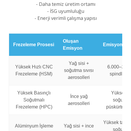
- Daha temiz üretim ortamı
- İSG uyumluluğu
- Enerji verimli çalışma yapısı
Oluşan
Frezeleme Prosesi
Emisyon Ka
Emisyon
Yağ sisi +
Yüksek Hızlı CNC
6.000–24.
soğutma sıvısı
Frezeleme (HSM)
spindle ça
aerosolleri
Yüksek Basınçlı
Yüksek ba
İnce yağ
Soğutmalı
soğutma 
aerosolleri
Frezeleme (HPC)
püskürtme s
Yüksek talaş 
Alüminyum İşleme
Yağ sisi + ince
soğutma 