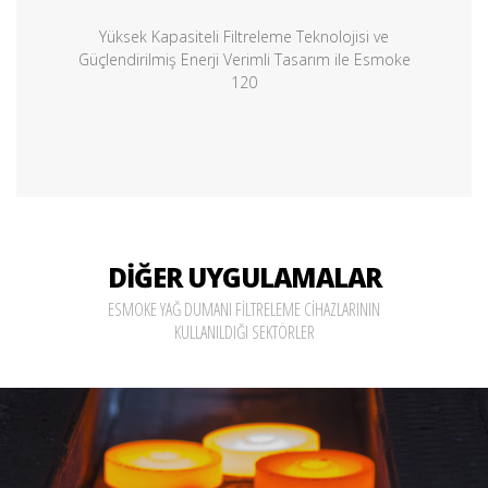
Yüksek Kapasiteli Filtreleme Teknolojisi ve
Güçlendirilmiş Enerji Verimli Tasarım ile Esmoke
120
DİĞER UYGULAMALAR
ESMOKE YAĞ DUMANI FİLTRELEME CİHAZLARININ
KULLANILDIĞI SEKTÖRLER