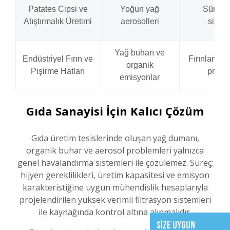
Patates Cipsi ve
Yoğun yağ
Sürekli 
Atıştırmalık Üretimi
aerosolleri
sistem
Yağ buharı ve
Endüstriyel Fırın ve
Fırınlama v
organik
Pişirme Hatları
proses
emisyonlar
Gıda Sanayisi İçin Kalıcı Çözüm
Gıda üretim tesislerinde oluşan yağ dumanı,
organik buhar ve aerosol problemleri yalnızca
genel havalandırma sistemleri ile çözülemez. Süreç;
hijyen gereklilikleri, üretim kapasitesi ve emisyon
karakteristiğine uygun mühendislik hesaplarıyla
projelendirilen yüksek verimli filtrasyon sistemleri
ile kaynağında kontrol altına alınmalıdır.
SİZE UYGUN