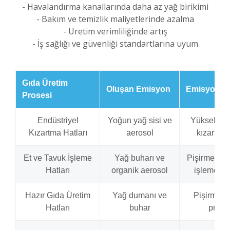
- Havalandırma kanallarında daha az yağ birikimi
- Bakım ve temizlik maliyetlerinde azalma
- Üretim verimliliğinde artış
- İş sağlığı ve güvenliği standartlarına uyum
Gıda Üretim
Oluşan Emisyon
Emisyon K
Prosesi
Endüstriyel
Yoğun yağ sisi ve
Yüksek sıc
Kızartma Hatları
aerosol
kızartma 
Et ve Tavuk İşleme
Yağ buharı ve
Pişirme ve 
Hatları
organik aerosol
işleme pr
Hazır Gıda Üretim
Yağ dumanı ve
Pişirme v
Hatları
buhar
prose